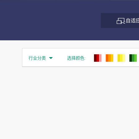
自适
行业分类

选择颜色: