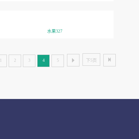
水果327


1
2
3
4
5
下5页