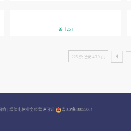
茶叶264

225 条记录 4/19 页
网络
| 增值电信业务经营许可证
粤ICP备10055064