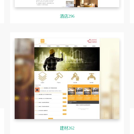
酒店296
建材262