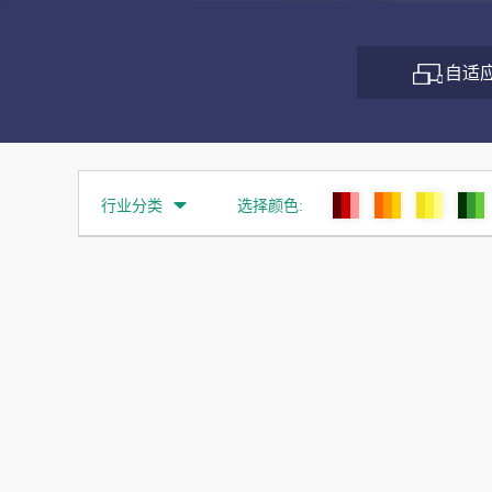
自适
行业分类

选择颜色: